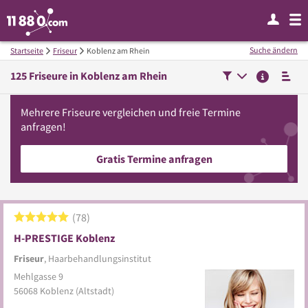
Suche ändern
Startseite
Friseur
Koblenz am Rhein
125
Friseure in
Koblenz am Rhein
Mehrere
Friseure
vergleichen
und freie Termine
anfragen!
Gratis Termine anfragen
78
H-PRESTIGE Koblenz
Friseur
, Haarbehandlungsinstitut
Mehlgasse 9
56068
Koblenz
(Altstadt)