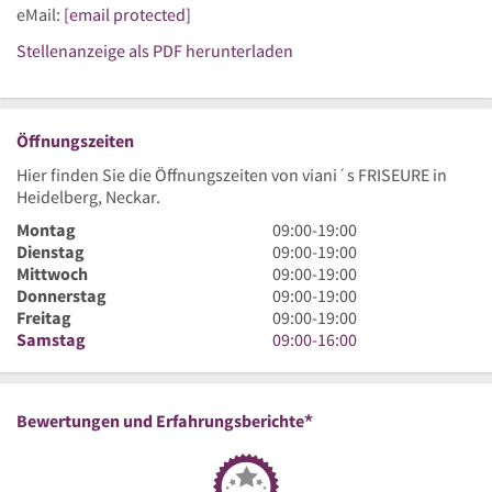
eMail:
[email protected]
Stellenanzeige als PDF herunterladen
Öffnungszeiten
Hier finden Sie die Öffnungszeiten von viani´s FRISEURE in
Heidelberg, Neckar.
9
Montag
09:00
-
19:00
Uhr
9
Dienstag
09:00
-
19:00
bis
Uhr
9
Mittwoch
09:00
-
19:00
19
bis
Uhr
9
Donnerstag
09:00
-
19:00
Uhr
19
bis
Uhr
9
Freitag
09:00
-
19:00
Uhr
19
bis
Uhr
9
Samstag
09:00
-
16:00
Uhr
19
bis
Uhr
Uhr
19
bis
Uhr
16
*
Bewertungen und Erfahrungsberichte
Uhr