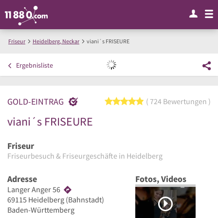
Friseur
Heidelberg, Neckar
viani´s FRISEURE
Ergebnisliste
GOLD-EINTRAG
5 von 5 Sternen
724 Bewertungen
viani´s FRISEURE
Friseur
Friseurbesuch & Friseurgeschäfte in Heidelberg
Adresse
Fotos, Videos
Langer Anger 56
69115
Heidelberg
(Bahnstadt)
Baden-Württemberg