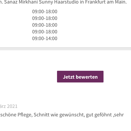
nh. Sanaz Mirkhani Sunny Haarstudio in Frankfurt am Main.
9
09:00
-
18:00
Uhr
9
09:00
-
18:00
bis
Uhr
9
09:00
-
18:00
18
bis
Uhr
9
09:00
-
18:00
Uhr
18
bis
Uhr
9
09:00
-
14:00
Uhr
18
bis
Uhr
Uhr
18
bis
Uhr
14
Uhr
Jetzt bewerten
ternen
ärz 2021
höne Pflege, Schnitt wie gewünscht, gut geföhnt ,sehr