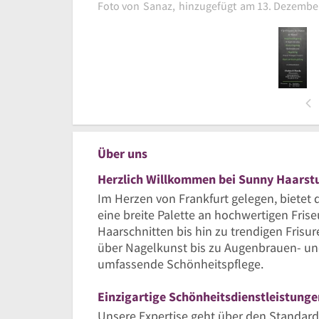
Foto von
Sanaz,
hinzugefügt
am 13. Dezembe
15% R
Bild melden
Über uns
Herzlich Willkommen bei Sunny Haarst
Im Herzen von Frankfurt gelegen, bietet
eine breite Palette an hochwertigen Fris
Haarschnitten bis hin zu trendigen Frisu
über Nagelkunst bis zu Augenbrauen- un
umfassende Schönheitspflege.
Einzigartige Schönheitsdienstleistunge
Unsere Expertise geht über den Standard h