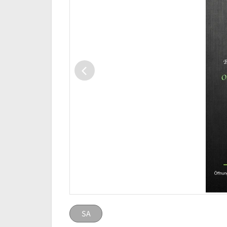
SA
SA
eingestellt v