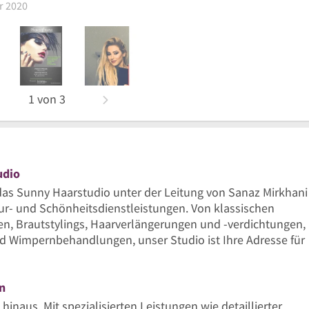
r 2020
abatt für neuen Kunden!!
1
von
3
udio
 das Sunny Haarstudio unter der Leitung von Sanaz Mirkhani
eur- und Schönheitsdienstleistungen. Von klassischen
ren, Brautstylings, Haarverlängerungen und -verdichtungen,
d Wimpernbehandlungen, unser Studio ist Ihre Adresse für
n
inaus. Mit spezialisierten Leistungen wie detaillierter