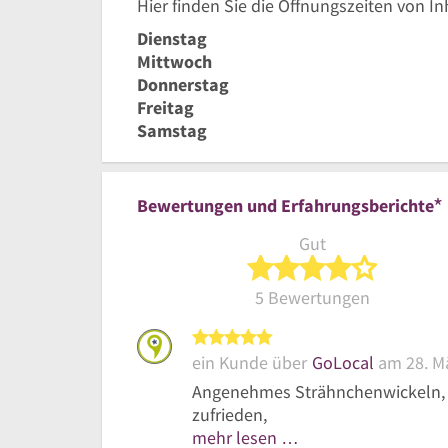
Hier finden Sie die Öffnungszeiten von I
Dienstag
Mittwoch
Donnerstag
Freitag
Samstag
*
Bewertungen und Erfahrungsberichte
Gut
4 von 5 S
5 Bewertungen
5 von 5 Sternen
ein Kunde über
GoLocal
am 28. M
Angenehmes Strähnchenwickeln, sc
zufrieden,
mehr lesen …