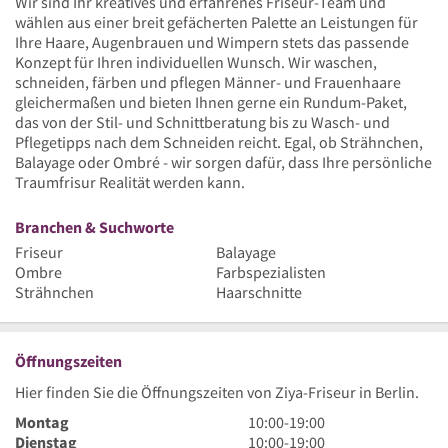
Wir sind Ihr kreatives und erfahrenes Friseur-Team und
wählen aus einer breit gefächerten Palette an Leistungen für
Ihre Haare, Augenbrauen und Wimpern stets das passende
Konzept für Ihren individuellen Wunsch. Wir waschen,
schneiden, färben und pflegen Männer- und Frauenhaare
gleichermaßen und bieten Ihnen gerne ein Rundum-Paket,
das von der Stil- und Schnittberatung bis zu Wasch- und
Pflegetipps nach dem Schneiden reicht. Egal, ob Strähnchen,
Balayage oder Ombré - wir sorgen dafür, dass Ihre persönliche
Traumfrisur Realität werden kann.
Branchen & Suchworte
Friseur
Balayage
Ombre
Farbspezialisten
Strähnchen
Haarschnitte
Öffnungszeiten
Hier finden Sie die Öffnungszeiten von Ziya-Friseur in Berlin.
10
Montag
10:00
-
19:00
Uhr
10
Dienstag
10:00
-
19:00