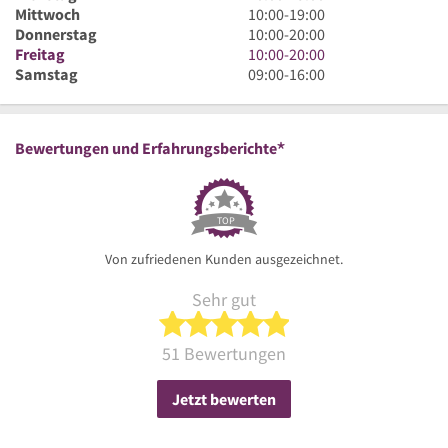
bis
Uhr
10
Mittwoch
10:00
-
19:00
19
bis
Uhr
10
Donnerstag
10:00
-
20:00
Uhr
19
bis
Uhr
10
Freitag
10:00
-
20:00
Uhr
19
bis
Uhr
9
Samstag
09:00
-
16:00
Uhr
20
bis
Uhr
Uhr
20
bis
Uhr
16
*
Bewertungen und Erfahrungsberichte
Uhr
TOP
Von zufriedenen Kunden ausgezeichnet.
Sehr gut
5 von 5 Sternen
51 Bewertungen
Jetzt bewerten