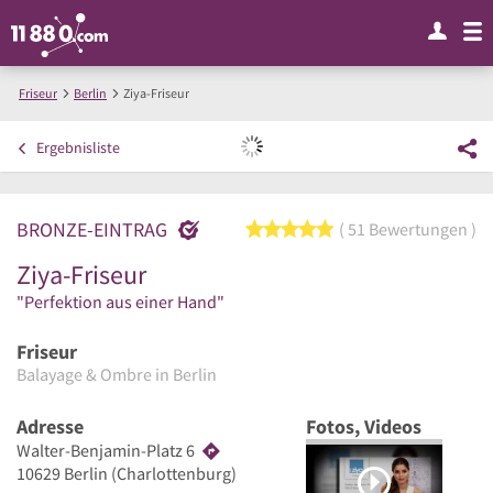
Friseur
Berlin
Ziya-Friseur
Ergebnisliste
BRONZE-EINTRAG
5 von 5 Sternen
51 Bewertungen
Ziya-Friseur
"Perfektion aus einer Hand"
Friseur
Balayage & Ombre in Berlin
Adresse
Fotos, Videos
Walter-Benjamin-Platz 6
10629
Berlin
(Charlottenburg)