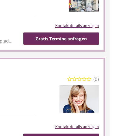
Kontaktdetails anzeigen
Gratis Termine anfragen
www.ivof.com/nails-2-go-opladen-leverkusen
0
Kontaktdetails anzeigen