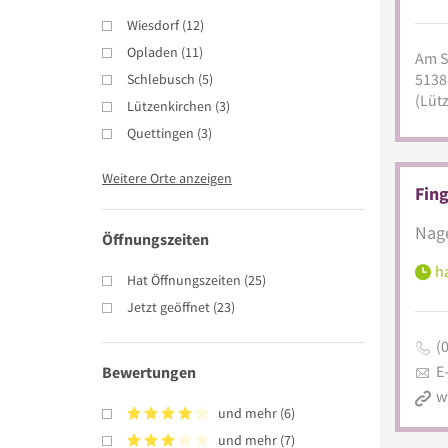
Wiesdorf
(
12
)
Opladen
(
11
)
Am S
5138
Schlebusch
(
5
)
(Lüt
Lützenkirchen
(
3
)
Quettingen
(
3
)
Weitere Orte anzeigen
Fin
Nage
Öffnungszeiten
ha
Hat Öffnungszeiten
(
25
)
Jetzt geöffnet
(
23
)
(
E
Bewertungen
und mehr
(
6
)
und mehr
(
7
)