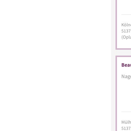
Kölne
5137
(Opl
Bea
Nage
Mülh
5137