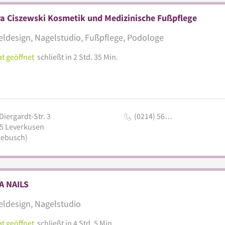
a Ciszewski Kosmetik und Medizinische Fußpflege
ldesign, Nagelstudio, Fußpflege, Podologe
t geöffnet
schließt in 2 Std. 35 Min.
iergardt-Str. 3
(0214) 56…
5
Leverkusen
lebusch)
A NAILS
ldesign, Nagelstudio
t geöffnet
schließt in 4 Std. 5 Min.