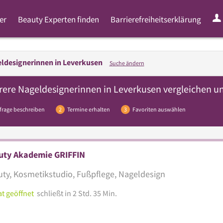
er
Beauty Experten finden
Barrierefreiheitserklärung
ldesignerinnen in
Leverkusen
Suche ändern
rere
Nageldesignerinnen
in Leverkusen vergleichen un
frage beschreiben
2
Termine erhalten
3
Favoriten auswählen
uty Akademie GRIFFIN
ty, Kosmetikstudio, Fußpflege, Nageldesign
t geöffnet
schließt in 2 Std. 35 Min.