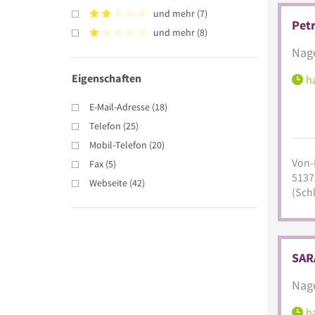
und mehr
(
7
)
Petr
und mehr
(
8
)
Nage
Eigenschaften
ha
E-Mail-Adresse
(
18
)
Telefon
(
25
)
Mobil-Telefon
(
20
)
Von-D
Fax
(
5
)
5137
Webseite
(
42
)
(Sch
SAR
Nage
ha