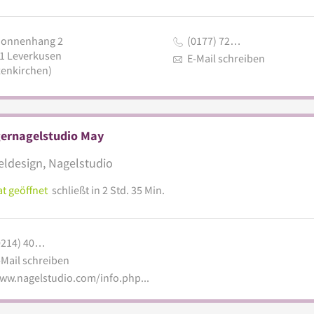
onnenhang 2
(0177) 72…
1
Leverkusen
E-Mail schreiben
zenkirchen)
gernagelstudio May
ldesign, Nagelstudio
t geöffnet
schließt in 2 Std. 35 Min.
0214) 40…
-Mail schreiben
www.nagelstudio.com/info.php?studio=4630