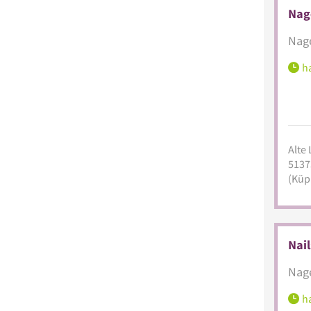
Nage
Nage
ha
Alte 
5137
(Küp
Nai
Nage
ha