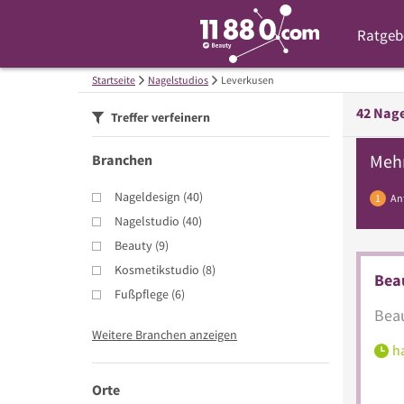
Ratgeb
Startseite
Nagelstudios
Leverkusen
42
Nage
Treffer verfeinern
Meh
Branchen
Nageldesign
(
40
)
1
An
Nagelstudio
(
40
)
Beauty
(
9
)
Kosmetikstudio
(
8
)
Bea
Fußpflege
(
6
)
Beau
Weitere Branchen anzeigen
ha
Orte