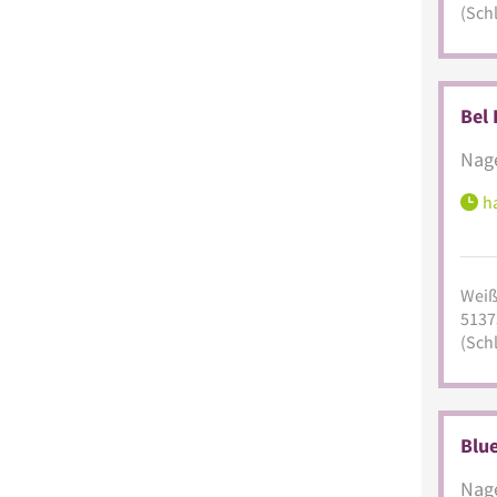
(Sch
Bel 
Nage
ha
Weiß
5137
(Sch
Blue
Nage