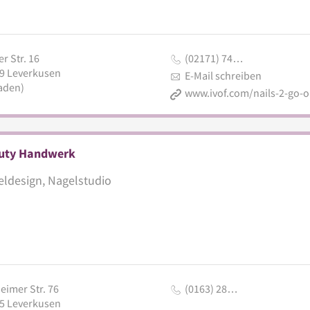
r Str. 16
(02171) 74…
9
Leverkusen
E-Mail schreiben
aden)
uty Handwerk
ldesign, Nagelstudio
eimer Str. 76
(0163) 28…
5
Leverkusen