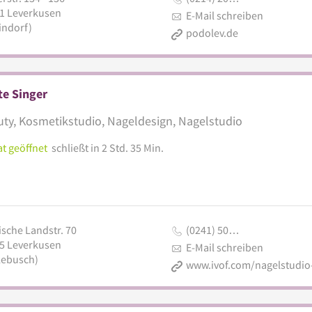
1
Leverkusen
E-Mail schreiben
indorf)
podolev.de
te Singer
ty, Kosmetikstudio, Nageldesign, Nagelstudio
t geöffnet
schließt in 2 Std. 35 Min.
ische Landstr. 70
(0241) 50…
5
Leverkusen
E-Mail schreiben
lebusch)