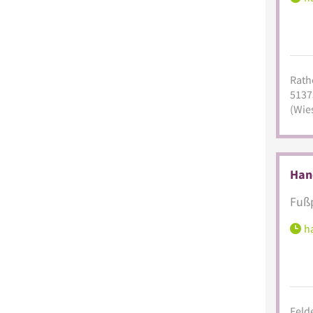
Rath
5137
(Wie
Han
Fußp
ha
Felde