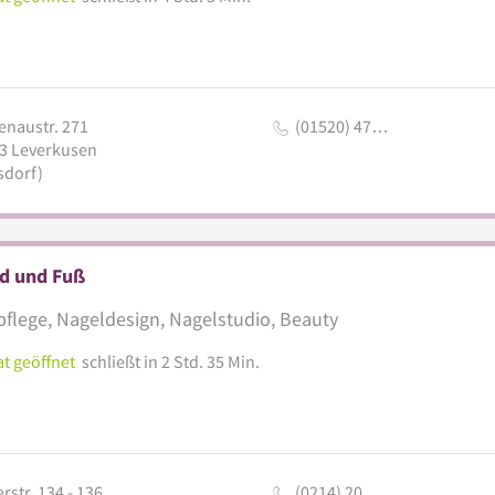
enaustr. 271
(01520) 47…
3
Leverkusen
sdorf)
d und Fuß
flege, Nageldesign, Nagelstudio, Beauty
t geöffnet
schließt in 2 Std. 35 Min.
rstr. 134 - 136
(0214) 20…