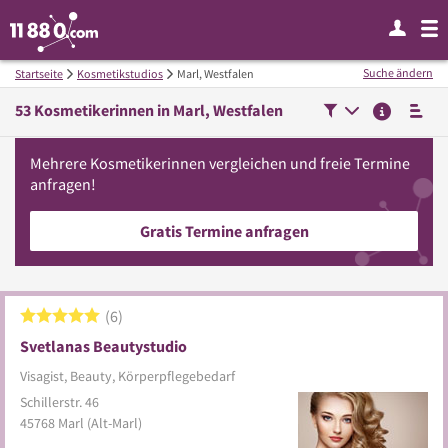
Suche ändern
Startseite
Kosmetikstudios
Marl, Westfalen
53
Kosmetikerinnen in
Marl, Westfalen
Mehrere
Kosmetikerinnen
vergleichen
und freie Termine
anfragen!
Gratis Termine anfragen
6
Svetlanas Beautystudio
Visagist, Beauty, Körperpflegebedarf
Schillerstr. 46
45768
Marl
(Alt-Marl)