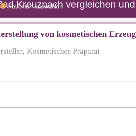
Bad Kreuznach vergleichen und 
3
Favoriten auswählen
stellung von kosmetischen Erzeug
steller, Kosmetisches Präparat