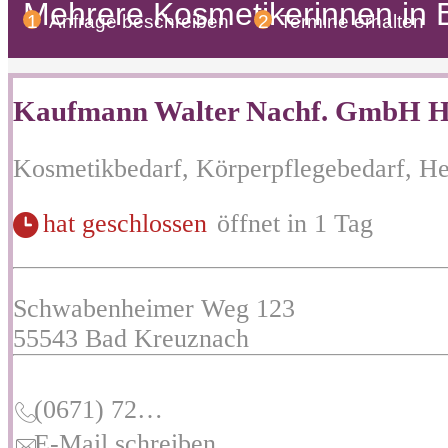
Mehrere
Kosmetikerinnen
in 
1
Anfrage beschreiben
2
Termine erhalten
Kaufmann Walter Nachf. GmbH Her
Kosmetikbedarf, Körperpflegebedarf, Her
hat geschlossen
öffnet in 1 Tag
Schwabenheimer Weg 123
55543
Bad Kreuznach
(0671) 72…
E-Mail schreiben