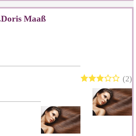
h.Doris Maaß
2