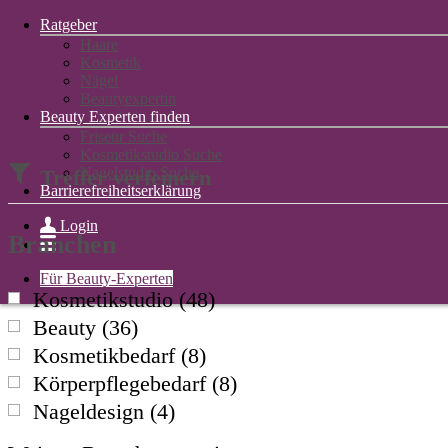
Ratgeber
Haare
Kosmetik
Nägel
Startseite
Beautyexpertin
Kosmetikstudios
Beauty Experten finden
Bad Kreuznach
Friseur Suche
Kosmetikstudio Suche
Nagelstudio Suche
Treffer verfeinern
Barrierefreiheitserklärung
Login
Branchen
Für Beauty-Experten
Kosmetikstudio
(
48
)
Beauty
(
36
)
Kosmetikbedarf
(
8
)
Körperpflegebedarf
(
8
)
Nageldesign
(
4
)