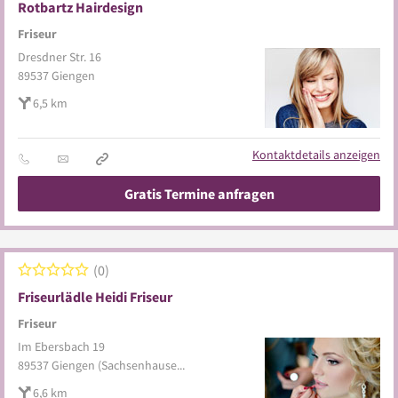
Rotbartz Hairdesign
Friseur
Dresdner Str. 16
89537
Giengen
6,5 km
Kontaktdetails anzeigen
Gratis Termine anfragen
0
Friseurlädle Heidi Friseur
Friseur
Im Ebersbach 19
89537
Giengen
(Sachsenhausen)
6,6 km