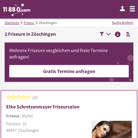
Suche ändern
Startseite
Friseur
Zöschingen
2
Friseure in
Zöschingen
Mehrere
Friseure
vergleichen
und freie Termine
anfragen!
Gratis Termine anfragen
0
Elke Schretzenmayer Friseursalon
Friseur
, Stylist
Forststr. 16
89447
Zöschingen