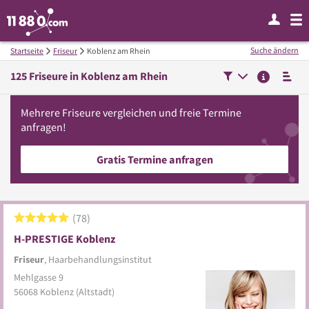
Suche ändern
Startseite
Friseur
Koblenz am Rhein
125
Friseure in
Koblenz am Rhein
Mehrere
Friseure
vergleichen
und freie Termine
anfragen!
Gratis Termine anfragen
78
H-PRESTIGE Koblenz
Friseur
, Haarbehandlungsinstitut
Mehlgasse 9
56068
Koblenz
(Altstadt)