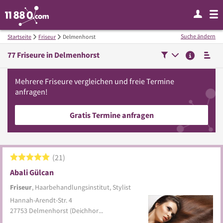
Suche ändern
Startseite
Friseur
Delmenhorst
77
Friseure in
Delmenhorst
Mehrere
Friseure
vergleichen
und freie Termine
anfragen!
Gratis Termine anfragen
21
Abali Gülcan
Friseur
, Haarbehandlungsinstitut, Stylist
Hannah-Arendt-Str. 4
27753
Delmenhorst
(Deichhorst)