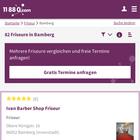
Suche ändern
Startseite
Friseur
Bamberg
82
Friseure in
Bamberg
Mehrere
Friseure
vergleichen
und freie Termine
anfragen!
Gratis Termine anfragen
6
Ivan Barber Shop Friseur
Friseur
Obere Königstr. 16
96052
Bamberg
(Innenstadt)